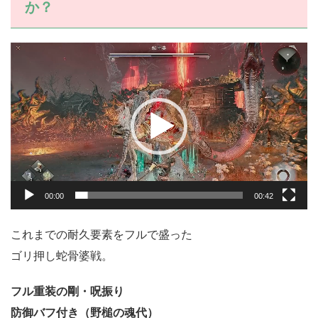
か？
動
画
プ
レ
ー
ヤ
ー
00:00
00:42
これまでの耐久要素をフルで盛った
ゴリ押し蛇骨婆戦。
フル重装の剛・呪振り
防御バフ付き（野槌の魂代）