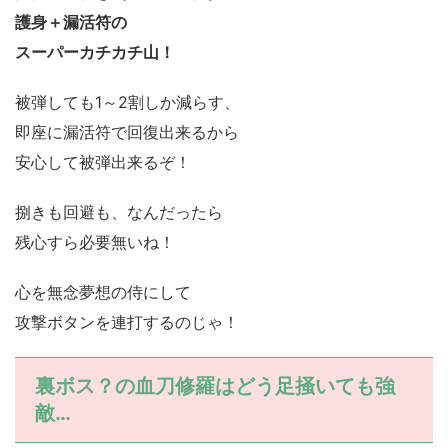
護身＋漏活符の
スーパーカチカチ山！
被弾しても1～2割しか減らす、
即座に漏活符で回復出来るから
安心して被弾出来るぞ！
捌きも回避も、なんだったら
残心すら必要無いね！
心を無念夢想の侍にして
攻撃ボタンを連打するのじゃ！
裏ボス？の血刀修羅はどう足掻いても強
敵…