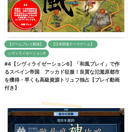
【ゲームプレイ動画】
【日本関連テーマゲーム】
シヴィライゼーション6
#4【シヴィライゼーション6】「和風プレイ」で作
るスペイン帝国 アッカド征服！良質な氾濫原都市
を獲得・早くも高級資源トリュフ独占【プレイ動画
付き】