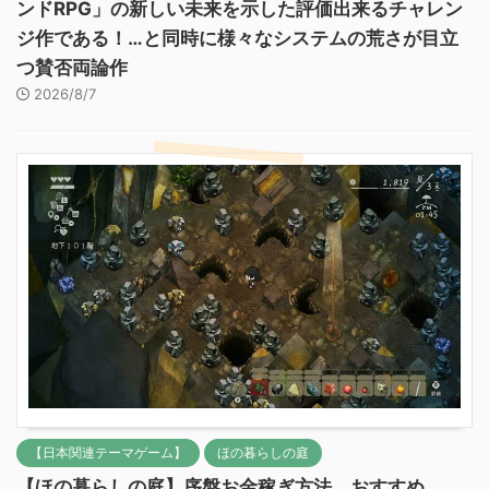
ンドRPG」の新しい未来を示した評価出来るチャレン
ジ作である！…と同時に様々なシステムの荒さが目立
つ賛否両論作
2026/8/7
【日本関連テーマゲーム】
ほの暮らしの庭
【ほの暮らしの庭】序盤お金稼ぎ方法 おすすめ