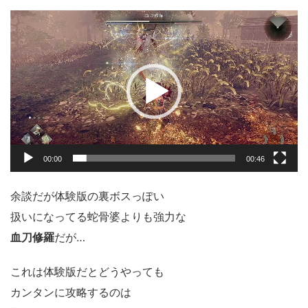
動
画
プ
レ
ー
ヤ
ー
00:00
00:46
余談だが体験版の裏ボスっぽい
扱いになってる蛇骨婆よりも強力な
血刀修羅
だが…
これは体験版だとどうやっても
カンタンに攻略するのは