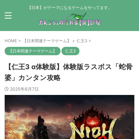
【日本】がテーマになるゲームをやってます。
HOME
>
【日本関連テーマゲーム】
>
仁王3
>
【日本関連テーマゲーム】
仁王3
【仁王3 α体験版】体験版ラスボス「蛇骨
婆」カンタン攻略
2025年6月7日