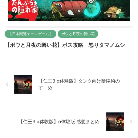
【日本関連テーマゲーム】
ボウと月夜の碧い花
【ボウと月夜の碧い花】ボス攻略 怒りタマノムシ
【仁王3 α体験版】タンク向け陰陽術の
すゝめ
【仁王3 α体験版】α体験版 感想まとめ