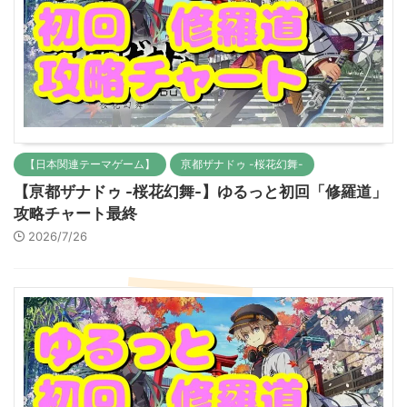
【日本関連テーマゲーム】
亰都ザナドゥ -桜花幻舞-
【亰都ザナドゥ -桜花幻舞-】ゆるっと初回「修羅道」
攻略チャート最終
2026/7/26