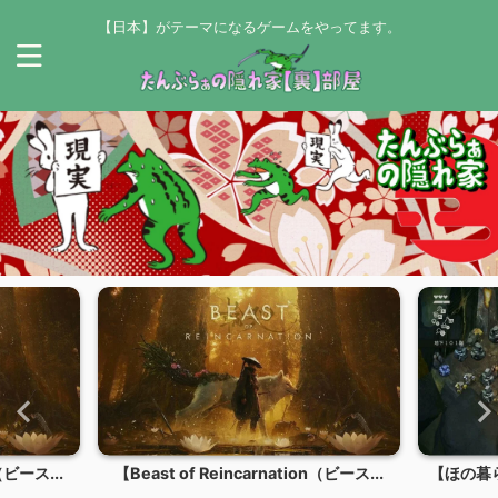
【日本】がテーマになるゲームをやってます。
n（ビース...
【Beast of Reincarnation（ビース...
【ほの暮