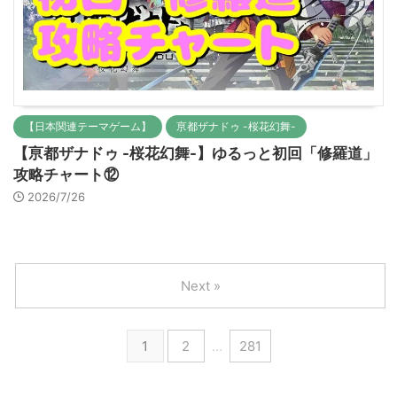
【日本関連テーマゲーム】
亰都ザナドゥ -桜花幻舞-
【亰都ザナドゥ -桜花幻舞-】ゆるっと初回「修羅道」
攻略チャート⑫
2026/7/26
Next »
1
2
…
281