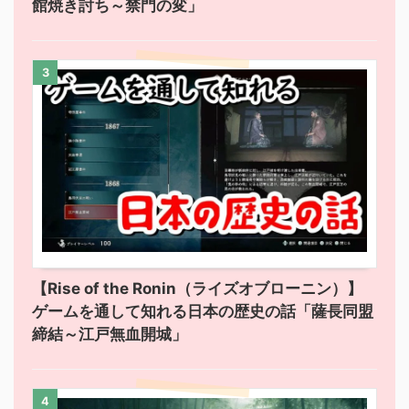
館焼き討ち～禁門の変」
3
【Rise of the Ronin（ライズオブローニン）】
ゲームを通して知れる日本の歴史の話「薩長同盟
締結～江戸無血開城」
4