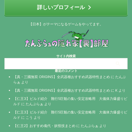
詳しいプロフィール
【日本】がテーマになるゲームをやってます。
サイト内検索
最近のコメント
【真・三國無双 ORIGINS】全武器種おすすめ武器特性まとめ
に
たんぶ
らぁ
より
【真・三國無双 ORIGINS】全武器種おすすめ武器特性まとめ
に
K
より
【仁王3】ビルド紹介 難行5巨魁の集い安定攻略用 大儀体力爆盛りビ
ルド
に
たんぶらぁ
より
【仁王3】ビルド紹介 難行5巨魁の集い安定攻略用 大儀体力爆盛りビ
ルド
に
こう
より
【仁王2】おすすめ魂代・妖怪技まとめ
に
たんぶらぁ
より