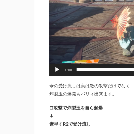
ー
00:00
傘の受け流しは実は敵の攻撃だけでなく
炸裂玉の爆発もパリィ出来ます。
□攻撃で炸裂玉を自ら起爆
↓
素早くR2で受け流し