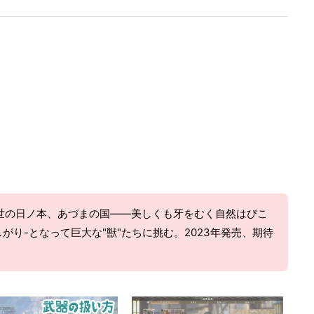
世の日ノ本、あづまの国――美しくも牙をむく自然はびこ
がり-となって巨大な"獣"たちに挑む。2023年発売、期待