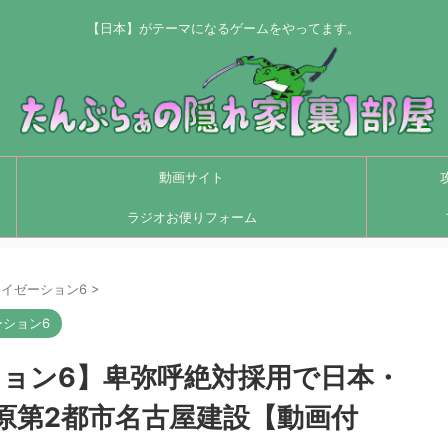
【日本】がテーマになるゲームをやってます。
動画サイト
ラジオお便りフォーム
イゼーション6
>
ション6
ション6】卑弥呼絶対採用で日本・
原第2都市名古屋建設【動画付