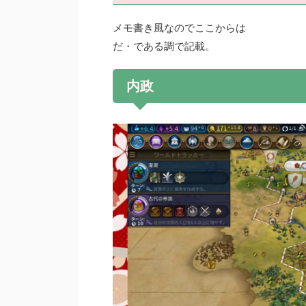
メモ書き風なのでここからは
だ・である調で記載。
内政