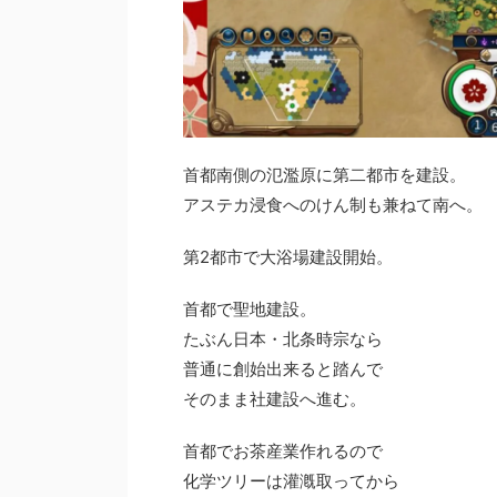
首都南側の氾濫原に第二都市を建設。
アステカ浸食へのけん制も兼ねて南へ。
第2都市で大浴場建設開始。
首都で聖地建設。
たぶん日本・北条時宗なら
普通に創始出来ると踏んで
そのまま社建設へ進む。
首都でお茶産業作れるので
化学ツリーは灌漑取ってから