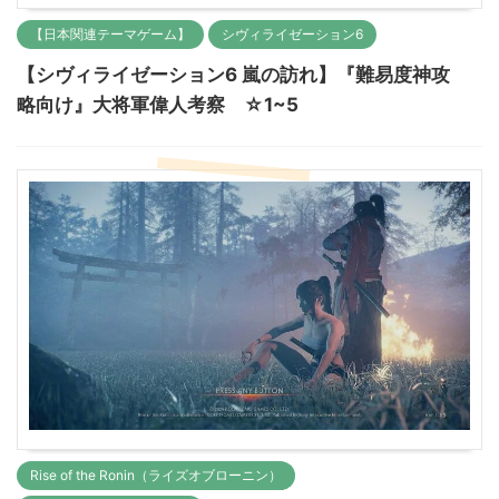
【日本関連テーマゲーム】
シヴィライゼーション6
【シヴィライゼーション6 嵐の訪れ】『難易度神攻
略向け』大将軍偉人考察 ☆1~5
Rise of the Ronin（ライズオブローニン）