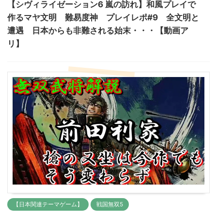
【シヴィライゼーション6 嵐の訪れ】和風プレイで
作るマヤ文明 難易度神 プレイレポ#9 全文明と
遭遇 日本からも非難される始末・・・【動画ア
リ】
【日本関連テーマゲーム】
戦国無双5