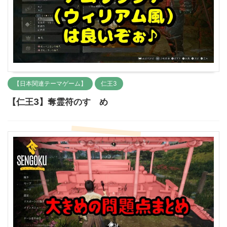
【日本関連テーマゲーム】
仁王3
【仁王3】奪霊符のすゝめ