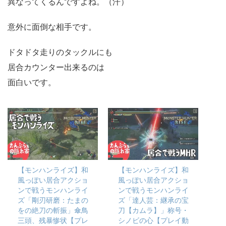
異なってくるんですよね。（汗）
意外に面倒な相手です。
ドタドタ走りのタックルにも
居合カウンター出来るのは
面白いです。
【モンハンライズ】和
【モンハンライズ】和
風っぽい居合アクショ
風っぽい居合アクショ
ンで戦うモンハンライ
ンで戦うモンハンライ
ズ「剛刃研磨：たまの
ズ「達人芸：継承の宝
をの絶刀の斬振」傘鳥
刀【カムラ】」称号・
三頭、残暴惨状【プレ
シノビの心【プレイ動