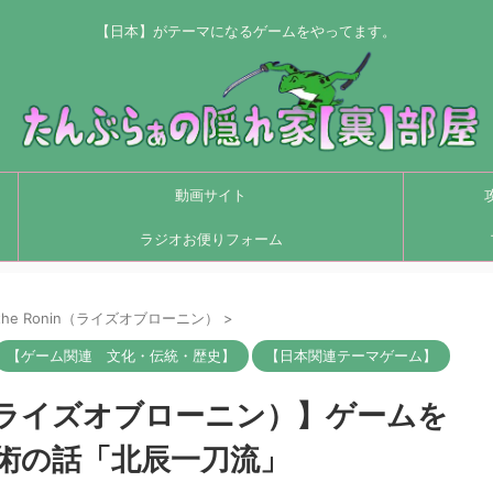
【日本】がテーマになるゲームをやってます。
動画サイト
ラジオお便りフォーム
of the Ronin（ライズオブローニン）
>
【ゲーム関連 文化・伝統・歴史】
【日本関連テーマゲーム】
Ronin（ライズオブローニン）】ゲームを
術の話「北辰一刀流」