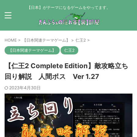
【日本】がテーマになるゲームをやってます。
HOME
>
【日本関連テーマゲーム】
>
仁王2
>
【日本関連テーマゲーム】
仁王2
【仁王2 Complete Edition】敵攻略立ち
回り解説 人間ボス Ver 1.27
2023年4月30日