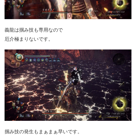
義龍は掴み技も専用なので
厄介極まりないです。
掴み技の発生もまぁまぁ早いです。