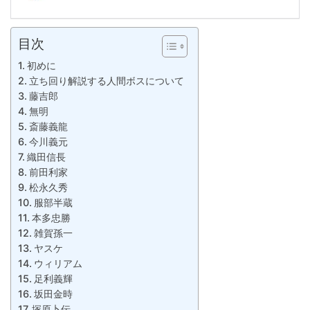
目次
初めに
立ち回り解説する人間ボスについて
藤吉郎
無明
斎藤義龍
今川義元
織田信長
前田利家
松永久秀
服部半蔵
本多忠勝
雑賀孫一
ヤスケ
ウィリアム
足利義輝
坂田金時
塚原卜伝