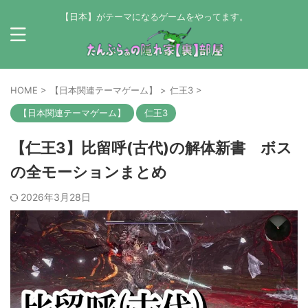
【日本】がテーマになるゲームをやってます。
HOME
>
【日本関連テーマゲーム】
>
仁王3
>
【日本関連テーマゲーム】
仁王3
【仁王3】比留呼(古代)の解体新書 ボス
の全モーションまとめ
2026年3月28日