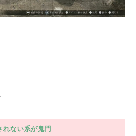
。
。
されない系が鬼門