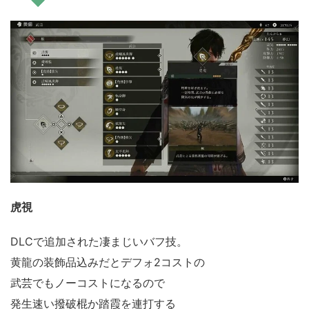
虎視
DLCで追加された凄まじいバフ技。
黄龍の装飾品込みだとデフォ2コストの
武芸でもノーコストになるので
発生速い撥破棍か踏霞を連打する