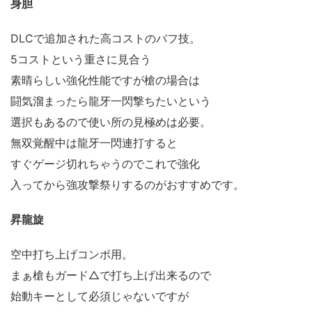
身胆
DLCで追加された高コストのバフ技。
5コストという重さに見合う
素晴らしい強化性能ですが槍の場合は
闘気溜まったら龍牙一閃撃ちたいという
選択もあるので使い所の見極めは必要。
無双覚醒中は龍牙一閃連打すると
すぐゲージ切れちゃうのでこれで強化
入ってから強攻撃祭りするのがおすすめです。
昇龍旋
空中打ち上げコンボ用。
まぁ槍もガード△で打ち上げ出来るので
始動キーとして必須じゃないですが