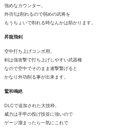
強めなカウンター。
外功1は削れるので弱めの武将を
もうちょいで削れる時なんかは助かります。
昇龍飛剣
空中打ち上げコンボ用。
剣は強攻撃で打ち上げしやすい武器種
なので空中でそのまま連撃繋げると
かなり外功削る事が出来ます。
鷲和鳴絶
DLCで追加された大技枠。
威力は手甲の投げ技並に強いので
ゲージ溜まったら一気にこれで