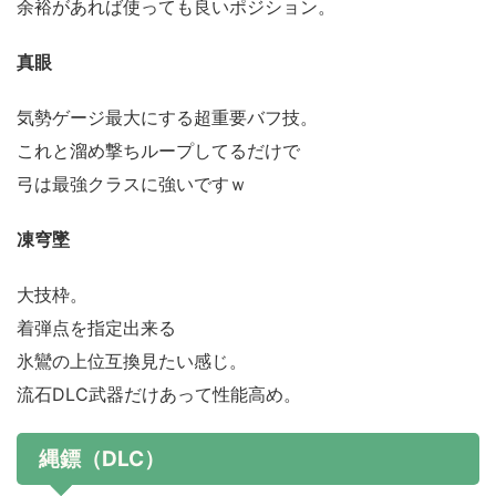
余裕があれば使っても良いポジション。
真眼
気勢ゲージ最大にする超重要バフ技。
これと溜め撃ちループしてるだけで
弓は最強クラスに強いですｗ
凍穹墜
大技枠。
着弾点を指定出来る
氷鸞の上位互換見たい感じ。
流石DLC武器だけあって性能高め。
縄鏢（DLC）