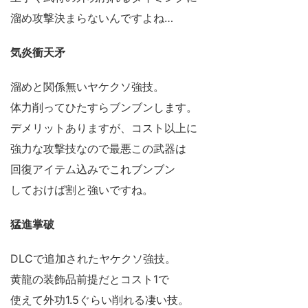
溜め攻撃決まらないんですよね…
気炎衝天矛
溜めと関係無いヤケクソ強技。
体力削ってひたすらブンブンします。
デメリットありますが、コスト以上に
強力な攻撃技なので最悪この武器は
回復アイテム込みでこれブンブン
しておけば割と強いですね。
猛進掌破
DLCで追加されたヤケクソ強技。
黄龍の装飾品前提だとコスト1で
使えて外功1.5ぐらい削れる凄い技。