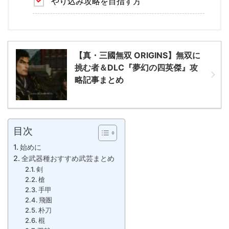
やり込み攻略を目指す方
【真・三國無双 ORIGINS】無双に
挑む者＆DLC『夢幻の四英傑』攻
略記事まとめ
目次
始めに
全武器種おすすめ武芸まとめ
剣
槍
手甲
飛圏
朴刀
棍