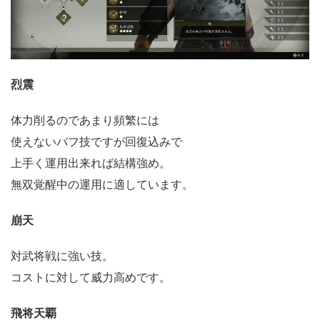
烈震
体力削るのであまり頻繁には
使えないバフ技ですが回復込みで
上手く運用出来れば結構強め。
無双覚醒中の運用に適しています。
崩天
対武将戦に強い技。
コストに対して威力高めです。
飛将天覇