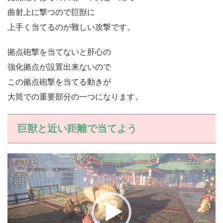
曲射上に撃つので巨獣に
上手く当てるのが難しい攻撃です。
拠点砲撃を当てないと肝心の
強化拠点が設置出来ないので
この拠点砲撃を当てる動きが
大筒での重要部分の一つになります。
巨獣と近い距離で当てよう
動
画
プ
レ
ー
ヤ