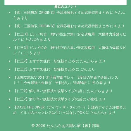
最近のコメント
【真・三國無双 ORIGINS】全武器種おすすめ武器特性まとめ
に
たんぶ
らぁ
より
【真・三國無双 ORIGINS】全武器種おすすめ武器特性まとめ
に
K
より
【仁王3】ビルド紹介 難行5巨魁の集い安定攻略用 大儀体力爆盛りビ
ルド
に
たんぶらぁ
より
【仁王3】ビルド紹介 難行5巨魁の集い安定攻略用 大儀体力爆盛りビ
ルド
に
こう
より
【仁王2】おすすめ魂代・妖怪技まとめ
に
たんぶらぁ
より
【仁王2】おすすめ魂代・妖怪技まとめ
に
ごん
より
【太閤立志伝V DX】木下藤吉郎プレイ 2度目の主命で金庫カンス
ト？！今作最強の金稼ぎ「米転がし」詳細解説
に
初心者
より
【仁王2】解り辛い妖怪技の攻撃タイプの話
に
たんぶらぁ
より
【仁王2】解り辛い妖怪技の攻撃タイプの話
に
小倉杜
より
【DAVE THE DIVER（デイヴ・ザ・ダイバー） 】護符アイテム評価まと
め イルカのネックレスは付けっぱなしでOK
に
たんぶらぁ
より
© 2026 たんぶらぁの隠れ家【裏】部屋