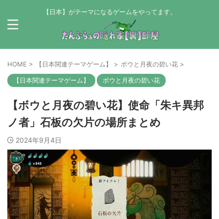
【日本】がテーマになるゲームをやってます。
HOME
>
【日本関連テーマゲーム】
>
ボウと月夜の碧い花
>
【日本関連テーマゲーム】
ボウと月夜の碧い花
【ボウと月夜の碧い花】使命「朱キ異邦
ノ者」石板の欠片の場所まとめ
2024年9月4日