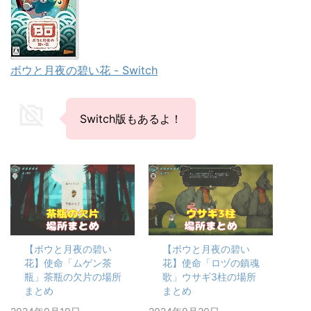
ボウと月夜の碧い花 - Switch
Switch版もあるよ！
【ボウと月夜の碧い
【ボウと月夜の碧い
花】使命「ムゲン茶
花】使命「ロヅの鎮魂
瓶」茶瓶の欠片の場所
歌」ウサギ3柱の場所
まとめ
まとめ