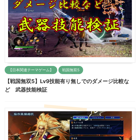
【日本関連テーマゲーム】
戦国無双5
【戦国無双5】Lv9技能有り無しでのダメージ比較な
ど 武器技能検証