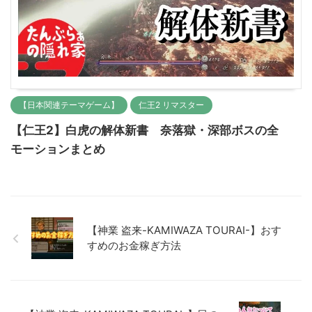
【日本関連テーマゲーム】
仁王2 リマスター
【仁王2】白虎の解体新書 奈落獄・深部ボスの全
モーションまとめ
【神業 盗来-KAMIWAZA TOURAI-】おす
すめのお金稼ぎ方法