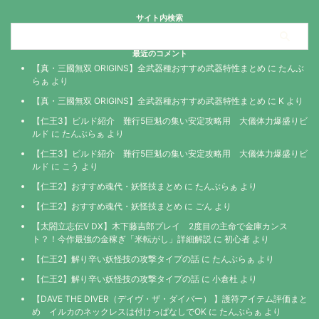
サイト内検索
最近のコメント
【真・三國無双 ORIGINS】全武器種おすすめ武器特性まとめ
に
たんぶ
らぁ
より
【真・三國無双 ORIGINS】全武器種おすすめ武器特性まとめ
に
K
より
【仁王3】ビルド紹介 難行5巨魁の集い安定攻略用 大儀体力爆盛りビ
ルド
に
たんぶらぁ
より
【仁王3】ビルド紹介 難行5巨魁の集い安定攻略用 大儀体力爆盛りビ
ルド
に
こう
より
【仁王2】おすすめ魂代・妖怪技まとめ
に
たんぶらぁ
より
【仁王2】おすすめ魂代・妖怪技まとめ
に
ごん
より
【太閤立志伝V DX】木下藤吉郎プレイ 2度目の主命で金庫カンス
ト？！今作最強の金稼ぎ「米転がし」詳細解説
に
初心者
より
【仁王2】解り辛い妖怪技の攻撃タイプの話
に
たんぶらぁ
より
【仁王2】解り辛い妖怪技の攻撃タイプの話
に
小倉杜
より
【DAVE THE DIVER（デイヴ・ザ・ダイバー） 】護符アイテム評価まと
め イルカのネックレスは付けっぱなしでOK
に
たんぶらぁ
より