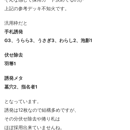
上記の参考デッキ不知火です。
汎用枠だと
手札誘発
G3、うらら3、うさぎ3、わらし2、泡影1
伏せ除去
羽箒1
誘発メタ
墓穴2、指名者1
となっています。
誘発は12枚なので結構多めですが、
その分伏せ除去や捲り札は
ほぼ採用出来ていませんね。