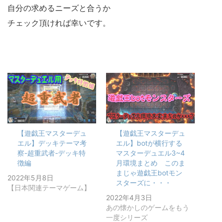
自分の求めるニーズと合うか
チェック頂ければ幸いです。
【遊戯王マスターデュ
【遊戯王マスターデュ
エル】デッキテーマ考
エル】botが横行する
察-超重武者-デッキ特
マスターデュエル3~4
徴編
月環境まとめ このま
まじゃ遊戯王botモン
2022年5月8日
スターズに・・・
【日本関連テーマゲーム】
2022年4月3日
あの懐かしのゲームをもう
一度シリーズ