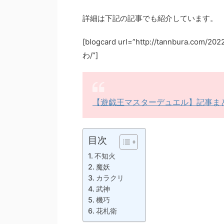
詳細は下記の記事でも紹介しています。
[blogcard url=”http://tannbur
わ/”]
【遊戯王マスターデュエル】記事ま
目次
不知火
魔妖
カラクリ
武神
機巧
花札衛