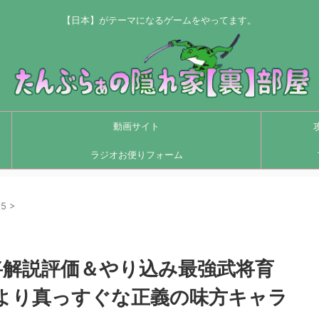
【日本】がテーマになるゲームをやってます。
動画サイト
ラジオお便りフォーム
5
>
将解説評価＆やり込み最強武将育
より真っすぐな正義の味方キャラ