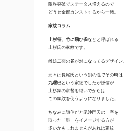
限界突破でステータス増えるので
どうせ全部カンストするから一緒。
家紋コラム
上杉笹、竹に飛び雀
などと呼ばれる
上杉氏の家紋です。
雌雄二羽の雀が対になってるデザイン。
元々は長尾氏という別の性でその時は
九曜巴
という家紋でしたが謙信が
上杉家の家督を継いでからは
この家紋を使うようになりました。
ちなみに謙信だと毘沙門天の一字を
取った「毘」をイメージする方が
多いかもしれませんがあれは家紋