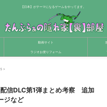
【日本】がテーマになるゲームをやってます。
動画サイト
ラジオお便りフォーム
5
>
日配信DLC第1弾まとめ考察 追加
ージなど