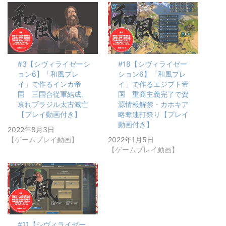
#3【シヴィライゼーシ
#18【シヴィライゼー
ョン6】「和風プレ
ション6】「和風プレ
イ」で作るインカ帝
イ」で作るエジプト帝
国 三国合従軍結成、
国 重商主義完了で資
哀れブラジル太古滅亡
源情報解禁・カホキア
【プレイ動画付き】
略奪連打祭り【プレイ
動画付き】
2022年8月3日
【ゲームプレイ動画】
2022年1月5日
【ゲームプレイ動画】
#11【シヴィライゼー