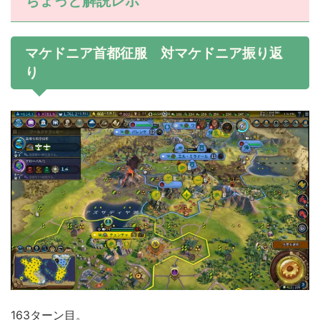
ちょっと解説レポ
マケドニア首都征服 対マケドニア振り返
り
163ターン目。