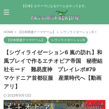
【日本】がテーマになるゲームをやってます。
HOME
>
【日本関連テーマゲーム】
>
シヴィライゼーション6
>
【日本関連テーマゲーム】
シヴィライゼーション6
【シヴィライゼーション6 嵐の訪れ】和
風プレイで作るエチオピア帝国 秘密結
社モード 難易度神 プレイレポ#79
マケドニア首都征服 産業時代へ【動画
アリ】
2022年9月12日