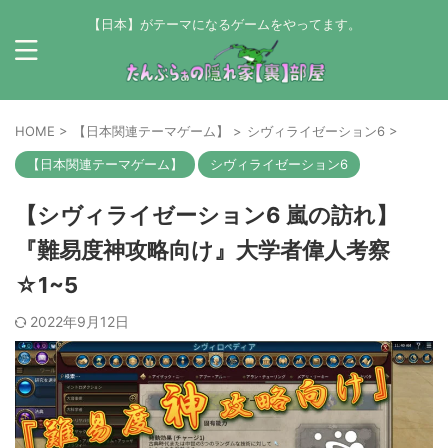
【日本】がテーマになるゲームをやってます。
HOME
>
【日本関連テーマゲーム】
>
シヴィライゼーション6
>
【日本関連テーマゲーム】
シヴィライゼーション6
【シヴィライゼーション6 嵐の訪れ】
『難易度神攻略向け』大学者偉人考察
☆1~5
2022年9月12日