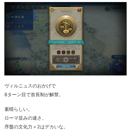
ヴィルニュスのおかげで
8ターン目で首長制が解禁。
素晴らしい。
ローマ並みの速さ。
序盤の文化力＋2はデカいな。