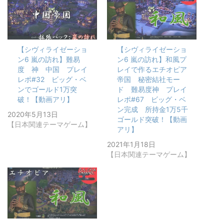
【シヴィライゼーショ
【シヴィライゼーショ
ン6 嵐の訪れ】難易
ン6 嵐の訪れ】和風プ
度 神 中国 プレイ
レイで作るエチオピア
レポ#32 ビッグ・ベ
帝国 秘密結社モー
ンでゴールド1万突
ド 難易度神 プレイ
破！【動画アリ】
レポ#67 ビッグ・ベ
ン完成 所持金1万5千
2020年5月13日
ゴールド突破！【動画
【日本関連テーマゲーム】
アリ】
2021年1月18日
【日本関連テーマゲーム】