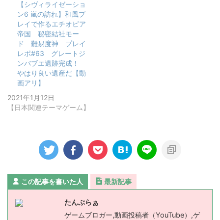
【シヴィライゼーショ
ン6 嵐の訪れ】和風プ
レイで作るエチオピア
帝国 秘密結社モー
ド 難易度神 プレイ
レポ#63 グレートジ
ンバブエ遺跡完成！
やはり良い遺産だ【動
画アリ】
2021年1月12日
【日本関連テーマゲーム】
この記事を書いた人
最新記事
たんぶらぁ
ゲームブロガー,動画投稿者（YouTube）,ゲ