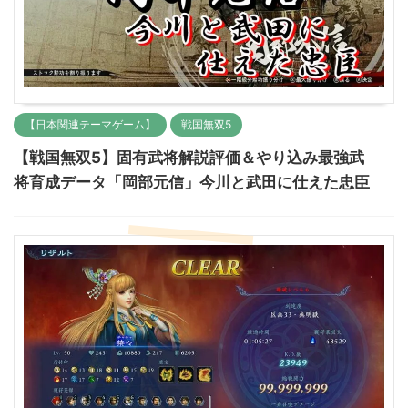
【日本関連テーマゲーム】
戦国無双5
【戦国無双5】固有武将解説評価＆やり込み最強武
将育成データ「岡部元信」今川と武田に仕えた忠臣