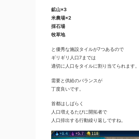
鉱山×3
米農場×2
採石場
牧草地
と優秀な施設タイルが7つあるので
ギリギリ人口7までは
適切に人口をタイルに割り当てられます
需要と供給のバランスが
丁度良いです。
首都はしばらく
人口増えるたびに開拓者で
人口排出する行動繰り返しですね。