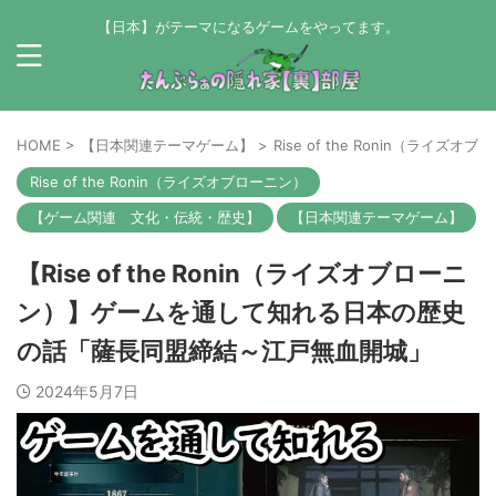
【日本】がテーマになるゲームをやってます。
HOME
>
【日本関連テーマゲーム】
>
Rise of the Ronin（ライズオ
Rise of the Ronin（ライズオブローニン）
【ゲーム関連 文化・伝統・歴史】
【日本関連テーマゲーム】
【Rise of the Ronin（ライズオブローニ
ン）】ゲームを通して知れる日本の歴史
の話「薩長同盟締結～江戸無血開城」
2024年5月7日