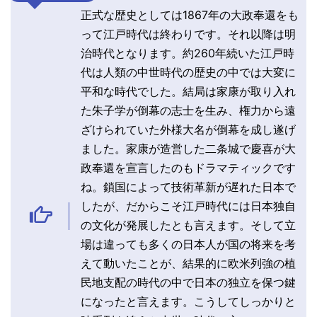
正式な歴史としては1867年の大政奉還をも
って江戸時代は終わりです。それ以降は明
治時代となります。約260年続いた江戸時
代は人類の中世時代の歴史の中では大変に
平和な時代でした。結局は家康が取り入れ
た朱子学が倒幕の志士を生み、権力から遠
ざけられていた外様大名が倒幕を成し遂げ
ました。家康が造営した二条城で慶喜が大
政奉還を宣言したのもドラマティックです
ね。鎖国によって技術革新が遅れた日本で
したが、だからこそ江戸時代には日本独自
の文化が発展したとも言えます。そして立
場は違っても多くの日本人が国の将来を考
えて動いたことが、結果的に欧米列強の植
民地支配の時代の中で日本の独立を保つ鍵
になったと言えます。こうしてしっかりと