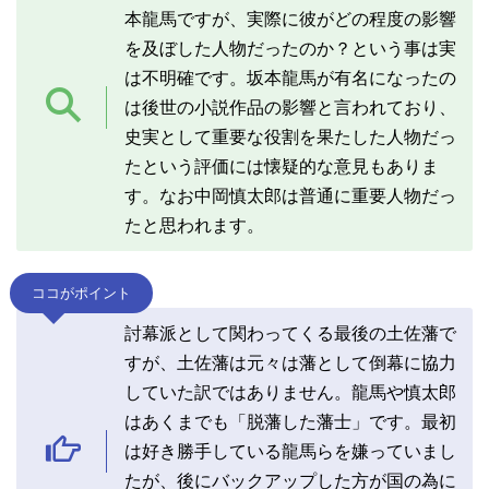
本龍馬ですが、実際に彼がどの程度の影響
を及ぼした人物だったのか？という事は実
は不明確です。坂本龍馬が有名になったの
は後世の小説作品の影響と言われており、
史実として重要な役割を果たした人物だっ
たという評価には懐疑的な意見もありま
す。なお中岡慎太郎は普通に重要人物だっ
たと思われます。
ココがポイント
討幕派として関わってくる最後の土佐藩で
すが、土佐藩は元々は藩として倒幕に協力
していた訳ではありません。龍馬や慎太郎
はあくまでも「脱藩した藩士」です。最初
は好き勝手している龍馬らを嫌っていまし
たが、後にバックアップした方が国の為に