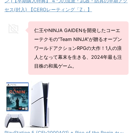
ン )【早期購入特典】 4 つの流派・武器・防具の早期アク
セス(封入) 【CEROレーティング「Z」】
仁王やNINJA GAIDENを開発したコーエ
ーテクモの“Team NINJA”が贈るオープン
ワールドアクションRPGの大作！1人の浪
人となって幕末を生きる、2024年最も注
目株の和風ゲーム。
PlayStation 5 (CFI-2000A01) + Rise of the Ronin セッ