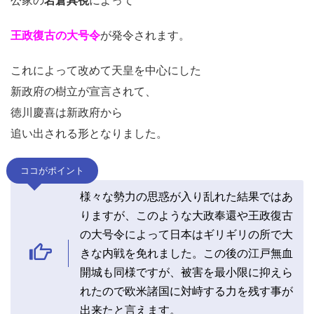
公家の
岩倉具視
によって
王政復古の大号令
が発令されます。
これによって改めて天皇を中心にした
新政府の樹立が宣言されて、
徳川慶喜は新政府から
追い出される形となりました。
ココがポイント
様々な勢力の思惑が入り乱れた結果ではあ
りますが、このような大政奉還や王政復古
の大号令によって日本はギリギリの所で大
きな内戦を免れました。この後の江戸無血
開城も同様ですが、被害を最小限に抑えら
れたので欧米諸国に対峙する力を残す事が
出来たと言えます。