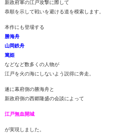
新政府軍の江戸攻撃に際して
恭順を示して戦いを避ける道を模索します。
本作にも登場する
勝海舟
山岡鉄舟
篤姫
などなど数多くの人物が
江戸を火の海にしないよう説得に奔走。
遂に幕府側の勝海舟と
新政府側の西郷隆盛の会談によって
江戸無血開城
が実現しました。