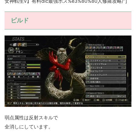
女神転生ⅴ】有料dlc最強ボス%e3%80%80人修羅攻略/”]
ビルド
弱点属性は反射スキルで
全消しにしています。