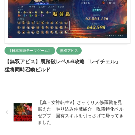
【日本関連テーマゲーム】
無双アビス
【無双アビス】裏踏破レベル6攻略「レイチェル」
猛将同時召喚ビルド
【真・女神転生Ⅴ】ざっくり人修羅戦を見
据えた やり込み仲魔紹介 呪殺特化ベル
ゼブブ 固有スキルを引っさげて帰ってき
ました