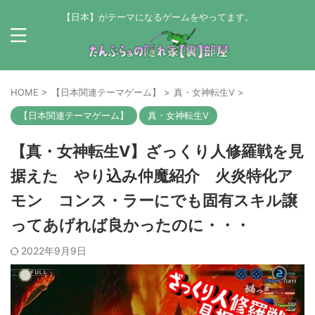
【日本】がテーマになるゲームをやってます。
HOME
>
【日本関連テーマゲーム】
>
真・女神転生Ⅴ
>
【日本関連テーマゲーム】
真・女神転生Ⅴ
【真・女神転生Ⅴ】ざっくり人修羅戦を見
据えた やり込み仲魔紹介 火炎特化ア
モン コンス・ラーにでも固有スキル譲
ってあげれば良かったのに・・・
2022年9月9日