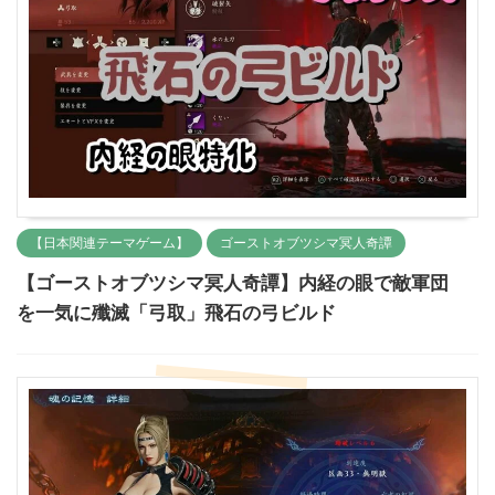
【日本関連テーマゲーム】
ゴーストオブツシマ冥人奇譚
【ゴーストオブツシマ冥人奇譚】内経の眼で敵軍団
を一気に殲滅「弓取」飛石の弓ビルド