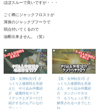
ほぼスルーで良いですが・・・
ごく稀にジャックフロストが
渾身のジャックブフーラで
弱点付いてくるので
油断出来ません。（笑）
【真・女神転生Ⅴ】ざ
【真・女神転生Ⅴ】ざ
っくり人修羅戦を見据
っくり人修羅戦を見据
えた やり込み仲魔紹
えた やり込み仲魔紹
介 破魔特化マリア
介 タンクハヤタロ
イナンナとダヌーだけ
ウ もうちょっと早く
紹介するのもアレなの
解禁されるべきでした
で・・・
ね