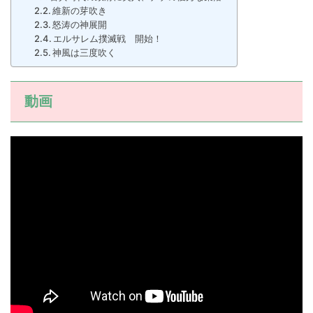
維新の芽吹き
怒涛の神展開
エルサレム撲滅戦 開始！
神風は三度吹く
動画