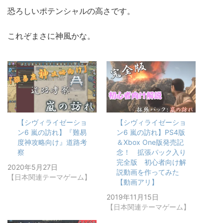
恐ろしいポテンシャルの高さです。
これぞまさに神風かな。
【シヴィライゼーショ
【シヴィライゼーショ
ン6 嵐の訪れ】『難易
ン6 嵐の訪れ】PS4版
度神攻略向け』道路考
＆Xbox One版発売記
察
念！ 拡張パック入り
完全版 初心者向け解
2020年5月27日
説動画を作ってみた
【日本関連テーマゲーム】
【動画アリ】
2019年11月15日
【日本関連テーマゲーム】