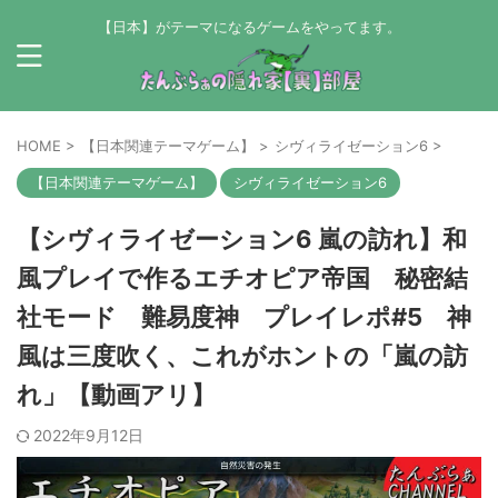
【日本】がテーマになるゲームをやってます。
HOME
>
【日本関連テーマゲーム】
>
シヴィライゼーション6
>
【日本関連テーマゲーム】
シヴィライゼーション6
【シヴィライゼーション6 嵐の訪れ】和
風プレイで作るエチオピア帝国 秘密結
社モード 難易度神 プレイレポ#5 神
風は三度吹く、これがホントの「嵐の訪
れ」【動画アリ】
2022年9月12日