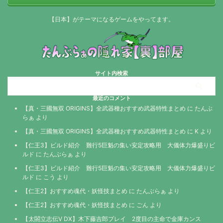
【日本】がテーマになるゲームをやってます。
サイト内検索
最近のコメント
【真・三國無双 ORIGINS】全武器種おすすめ武器特性まとめ
に
たんぶ
らぁ
より
【真・三國無双 ORIGINS】全武器種おすすめ武器特性まとめ
に
K
より
【仁王3】ビルド紹介 難行5巨魁の集い安定攻略用 大儀体力爆盛りビ
ルド
に
たんぶらぁ
より
【仁王3】ビルド紹介 難行5巨魁の集い安定攻略用 大儀体力爆盛りビ
ルド
に
こう
より
【仁王2】おすすめ魂代・妖怪技まとめ
に
たんぶらぁ
より
【仁王2】おすすめ魂代・妖怪技まとめ
に
ごん
より
【太閤立志伝V DX】木下藤吉郎プレイ 2度目の主命で金庫カンス