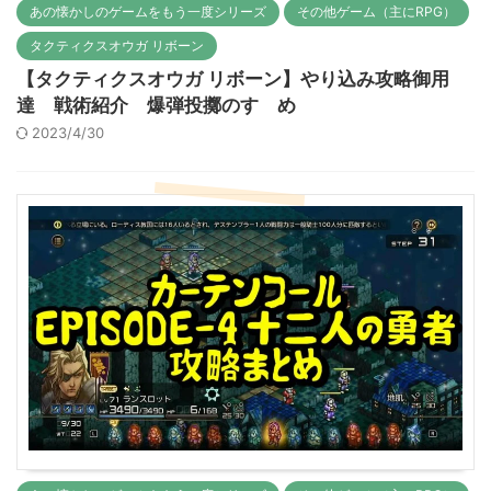
あの懐かしのゲームをもう一度シリーズ
その他ゲーム（主にRPG）
タクティクスオウガ リボーン
【タクティクスオウガ リボーン】やり込み攻略御用
達 戦術紹介 爆弾投擲のすゝめ
2023/4/30