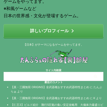
ゲームをやってます。
※和風ゲームなど
日本の世界感・文化が登場するゲーム。
詳しいプロフィール
【日本】がテーマになるゲームをやってます。
サイト内検索
最近のコメント
【真・三國無双 ORIGINS】全武器種おすすめ武器特性まとめ
に
たんぶ
らぁ
より
【真・三國無双 ORIGINS】全武器種おすすめ武器特性まとめ
に
K
より
【仁王3】ビルド紹介 難行5巨魁の集い安定攻略用 大儀体力爆盛りビ