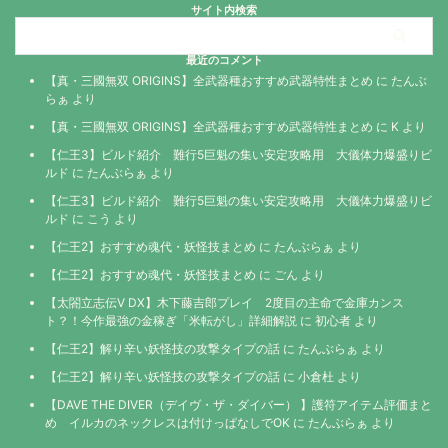
サイト内検索
最近のコメント
【真・三國無双 ORIGINS】全武器種おすすめ武器特性まとめ
に
たんぶ
らぁ
より
【真・三國無双 ORIGINS】全武器種おすすめ武器特性まとめ
に
K
より
【仁王3】ビルド紹介 難行5巨魁の集い安定攻略用 大儀体力爆盛りビ
ルド
に
たんぶらぁ
より
【仁王3】ビルド紹介 難行5巨魁の集い安定攻略用 大儀体力爆盛りビ
ルド
に
こう
より
【仁王2】おすすめ魂代・妖怪技まとめ
に
たんぶらぁ
より
【仁王2】おすすめ魂代・妖怪技まとめ
に
ごん
より
【太閤立志伝V DX】木下藤吉郎プレイ 2度目の主命で金庫カンス
ト？！今作最強の金稼ぎ「米転がし」詳細解説
に
初心者
より
【仁王2】解り辛い妖怪技の攻撃タイプの話
に
たんぶらぁ
より
【仁王2】解り辛い妖怪技の攻撃タイプの話
に
小倉杜
より
【DAVE THE DIVER（デイヴ・ザ・ダイバー） 】護符アイテム評価まと
め イルカのネックレスは付けっぱなしでOK
に
たんぶらぁ
より