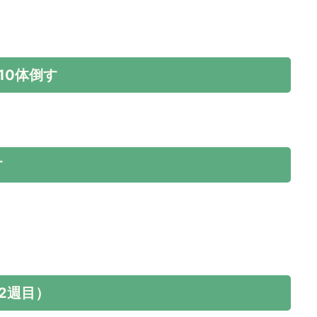
10体倒す
す
2週目）