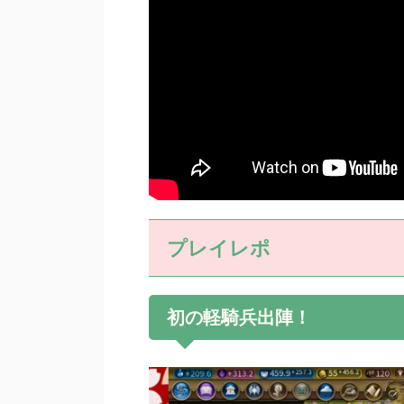
プレイレポ
初の軽騎兵出陣！