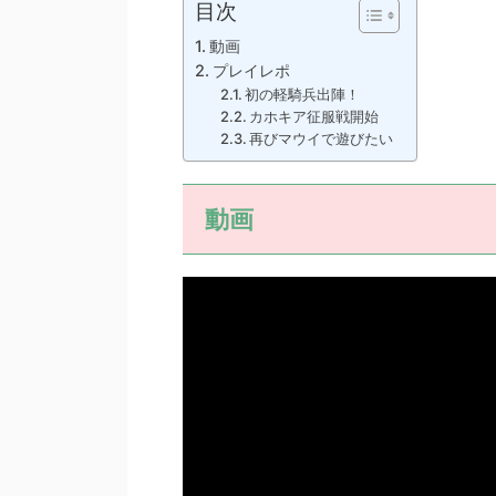
目次
動画
プレイレポ
初の軽騎兵出陣！
カホキア征服戦開始
再びマウイで遊びたい
動画