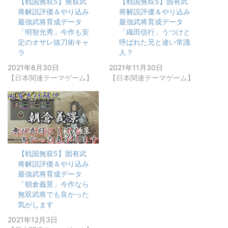
【戦国無双5】無双武
【戦国無双5】固有武
将解説評価＆やり込み
将解説評価＆やり込み
最強武将育成データ
最強武将育成データ
「明智光秀」今作も安
「織田信行」うつけと
定のオサレ抜刀術キャ
呼ばれた兄と違い常識
ラ
人？
2021年8月30日
2021年11月30日
【日本関連テーマゲーム】
【日本関連テーマゲーム】
【戦国無双5】固有武
将解説評価＆やり込み
最強武将育成データ
「朝倉義景」今作なら
無双武将でも良かった
気がします
2021年12月3日