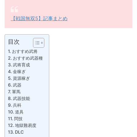
【戦国無双5】記事まとめ
目次
おすすめ武将
おすすめ武器種
武将育成
金稼ぎ
資源稼ぎ
武器
軍馬
武器技能
兵科
道具
閃技
地獄難易度
DLC