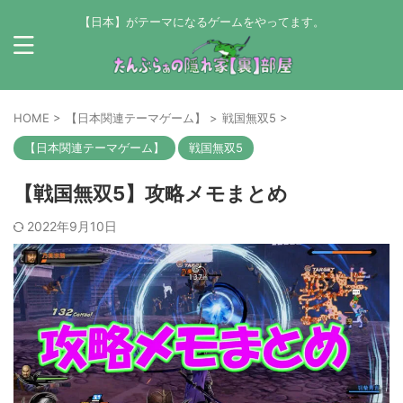
【日本】がテーマになるゲームをやってます。
HOME
>
【日本関連テーマゲーム】
>
戦国無双5
>
【日本関連テーマゲーム】
戦国無双5
【戦国無双5】攻略メモまとめ
2022年9月10日