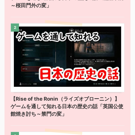
～桜田門外の変」
2
【Rise of the Ronin（ライズオブローニン）】
ゲームを通して知れる日本の歴史の話「英国公使
館焼き討ち～禁門の変」