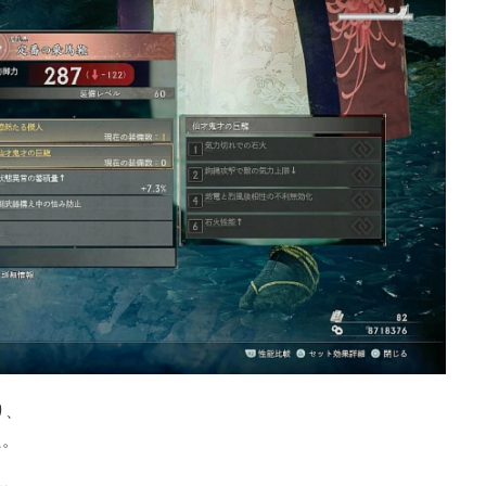
り、
た。