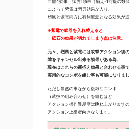
巨龍4効果、猛虎1効果（揃え-1前提の数
によって紫電は閃刃効果が入り、
烈風と紫電両方に有利流派となる効果が
※紫電で武器を入れ替えると
砥石の効果が切れてしまう点は注意。
元々、烈風と紫電には攻撃アクション後
隙をキャンセル出来る効果がある為、
現在はこれらの新揃え効果と合わせる事
実用的なコンボを組む事も可能になりま
ただし当然の事ながら複雑なコンボ
（武技の組み合わせ）を組むほど
アクション操作難易度は跳ね上がります
アクション上級者向きなります。