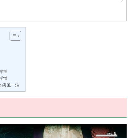
岸蛍
岸蛍
→疾風一泊