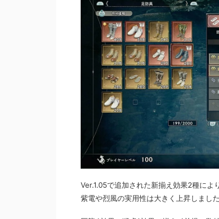
Ver.1.05で追加された新揃え効果2種によ
紫電や烈風の実用性は大きく上昇しまし