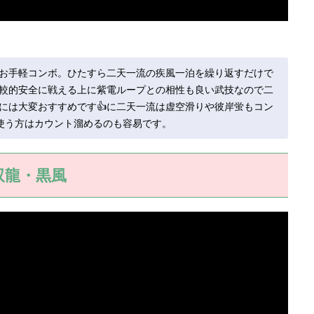
お手軽コンボ。ひたすら二天一流の疾風一泊を繰り返すだけで
較的安全に戦える上に紫電ループとの相性も良い武技なので二
には大変おすすめです👍に二天一流は虚空滑りや彼岸蛍もコン
使う方はカウント溜めるのも容易です。
双龍・黒風