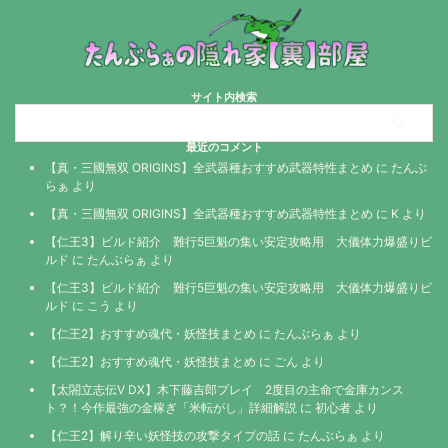
サイト内検索
最近のコメント
【真・三國無双 ORIGINS】全武器種おすすめ武器特性まとめ
に
たんぶ
らぁ
より
【真・三國無双 ORIGINS】全武器種おすすめ武器特性まとめ
に
K
より
【仁王3】ビルド紹介 難行5巨魁の集い安定攻略用 大儀体力爆盛りビ
ルド
に
たんぶらぁ
より
【仁王3】ビルド紹介 難行5巨魁の集い安定攻略用 大儀体力爆盛りビ
ルド
に
こう
より
【仁王2】おすすめ魂代・妖怪技まとめ
に
たんぶらぁ
より
【仁王2】おすすめ魂代・妖怪技まとめ
に
ごん
より
【太閤立志伝V DX】木下藤吉郎プレイ 2度目の主命で金庫カンス
ト？！今作最強の金稼ぎ「米転がし」詳細解説
に
初心者
より
【仁王2】解り辛い妖怪技の攻撃タイプの話
に
たんぶらぁ
より