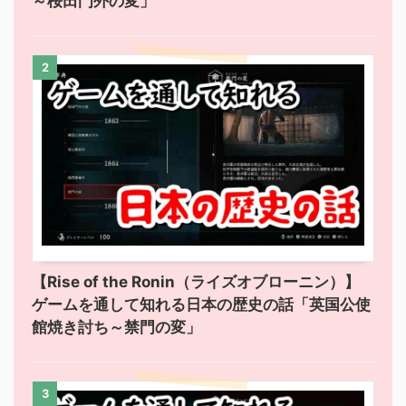
～桜田門外の変」
2
【Rise of the Ronin（ライズオブローニン）】
ゲームを通して知れる日本の歴史の話「英国公使
館焼き討ち～禁門の変」
3